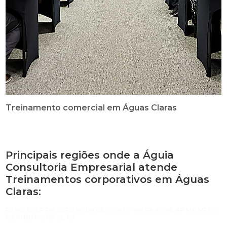
Treinamento comercial em Águas Claras
Principais regiões onde a Águia
Consultoria Empresarial atende
Treinamentos corporativos em Águas
Claras:
RJ
MG
ES
SP
PR
SC
RS
PE
BA
CE
GO e DF
AM
PA
AC
AL
AP
MA
MT
MS
PB
PI
RN
RO
RR
SE
TO