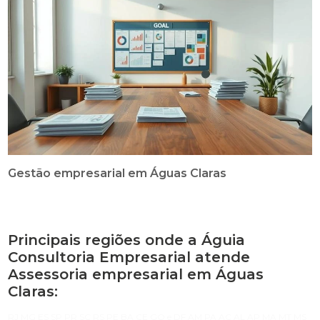
Gestão empresarial em Águas Claras
Principais regiões onde a Águia
Consultoria Empresarial atende
Assessoria empresarial em Águas
Claras:
RJ
MG
ES
SP
PR
SC
RS
PE
BA
CE
GO e DF
AM
PA
AC
AL
AP
MA
MT
MS