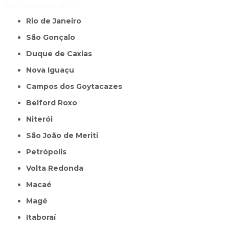
PB
PI
RN
RO
RR
SE
TO
Rio de Janeiro
São Gonçalo
Duque de Caxias
Nova Iguaçu
Campos dos Goytacazes
Belford Roxo
Niterói
São João de Meriti
Petrópolis
Volta Redonda
Macaé
Magé
Itaboraí