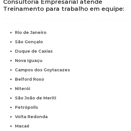
Consultoria Empresarial atende
Treinamento para trabalho em equipe:
RJ
MG
ES
SP
PR
SC
RS
PE
BA
CE
GO e DF
AM
PA
AC
AL
AP
MA
MT
MS
PB
PI
RN
RO
RR
SE
TO
Rio de Janeiro
São Gonçalo
Duque de Caxias
Nova Iguaçu
Campos dos Goytacazes
Belford Roxo
Niterói
São João de Meriti
Petrópolis
Volta Redonda
Macaé