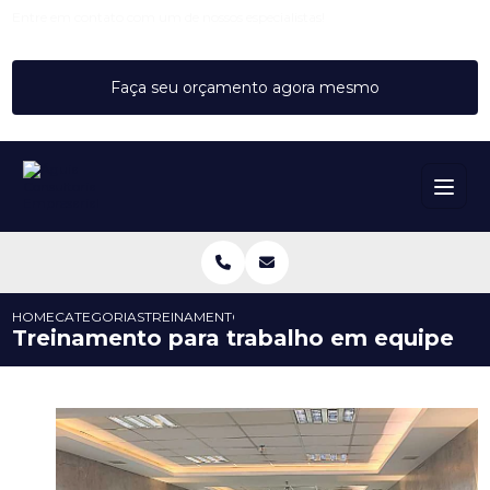
Entre em contato com um de nossos especialistas!
Faça seu orçamento agora mesmo
HOME
CATEGORIAS
TREINAMENTO PARA TRABALHO EM EQUIPE
Treinamento para trabalho em equipe