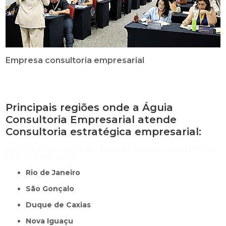
Empresa consultoria empresarial
Principais regiões onde a Águia
Consultoria Empresarial atende
Consultoria estratégica empresarial:
RJ
MG
ES
SP
PR
SC
RS
PE
BA
CE
GO e DF
AM
PA
AC
AL
AP
MA
MT
MS
PB
PI
RN
RO
RR
SE
TO
Rio de Janeiro
São Gonçalo
Duque de Caxias
Nova Iguaçu