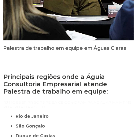
Palestra de trabalho em equipe em Águas Claras
Principais regiões onde a Águia
Consultoria Empresarial atende
Palestra de trabalho em equipe:
RJ
MG
ES
SP
PR
SC
RS
PE
BA
CE
GO e DF
AM
PA
AC
AL
AP
MA
MT
MS
PB
PI
RN
RO
RR
SE
TO
Rio de Janeiro
São Gonçalo
Duque de Caxias