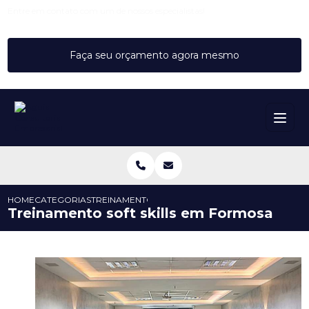
Entre em contato com um de nossos especialistas!
Faça seu orçamento agora mesmo
HOME
CATEGORIAS
TREINAMENTO SOFT SKILLS EM FORMOSA
Treinamento soft skills em Formosa