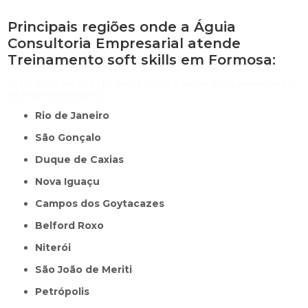
Principais regiões onde a Águia
Consultoria Empresarial atende
Treinamento soft skills em Formosa:
RJ
MG
ES
SP
PR
SC
RS
PE
BA
CE
GO e DF
AM
PA
AC
AL
AP
MA
MT
MS
PB
PI
RN
RO
RR
SE
TO
Rio de Janeiro
São Gonçalo
Duque de Caxias
Nova Iguaçu
Campos dos Goytacazes
Belford Roxo
Niterói
São João de Meriti
Petrópolis